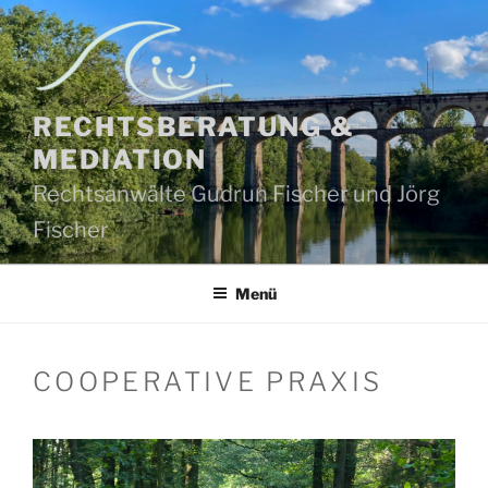
Zum
Inhalt
springen
RECHTSBERATUNG &
MEDIATION
Rechtsanwälte Gudrun Fischer und Jörg
Fischer
Menü
COOPERATIVE PRAXIS